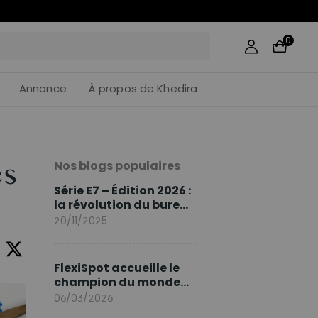
34
:
03
0
Annonce
À propos de Khedira
Nos blogs populaires
es
Série E7 – Édition 2026 :
la révolution du bureau
assis debout continue
20/11/2025
FlexiSpot accueille le
champion du monde
Sami Khedira comme
06/03/2026
ambassadeur de la