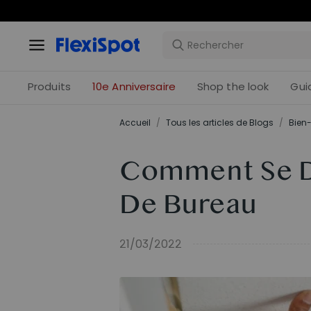
Offres 
Produits
10e Anniversaire
Shop the look
Gui
Accueil
/
Tous les articles de Blogs
/
Bien-
Comment Se Dé
De Bureau
21/03/2022