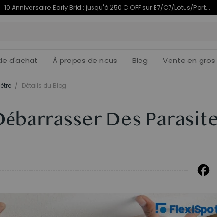
Termine en
du 10e anniversaire | C7 Morpher dès 579,99 €
10j
00
:
de d'achat
À propos de nous
Blog
Vente en gros
être
/
Détails du Blog
barrasser Des Parasit