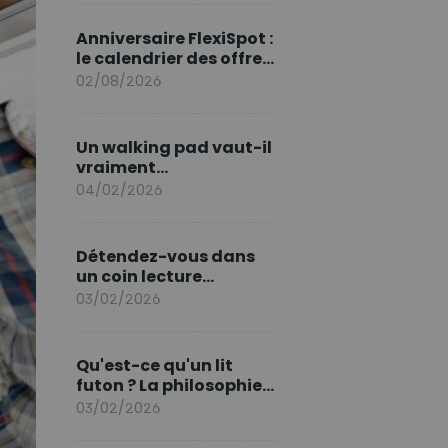
marque en Europe
Anniversaire FlexiSpot :
le calendrier des offres
d’août
02/08/2026
Un walking pad vaut-il
vraiment
l'investissement ?
04/02/2026
Détendez-vous dans
un coin lecture
printanier
03/02/2026
Qu'est-ce qu'un lit
futon ? La philosophie
du sommeil japonais
03/02/2026