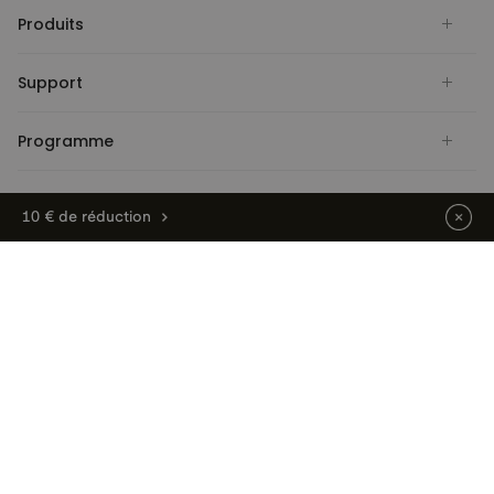
Produits
Support
Programme
Paiement
10 € de réduction
Livraison
France
Réseaux sociaux
COPYRIGHT © FLEXISPOT 2026
Adresse de l'entrepôt : Flexispot GmbH, Franz-Greiß-Straße 7,