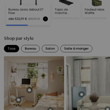
Bureau assis debout E7
Tapis de
Fauteuil relax
Flow
marche
Waffle
PortaGo
dès 532,99 €
819,99 €
Shop par style
Tous
Bureau
Salon
Salle à manger