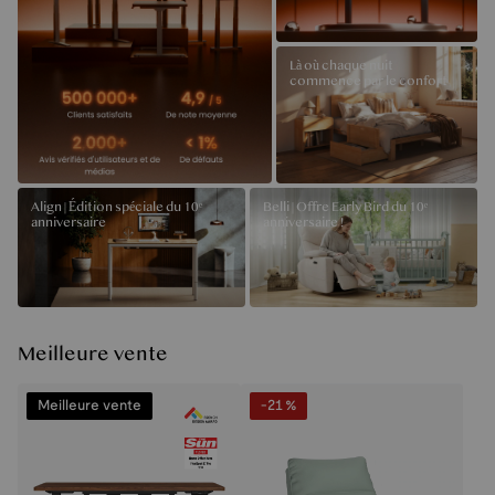
Là où chaque nuit
commence par le confort
Align | Édition spéciale du 10ᵉ
Belli | Offre Early Bird du 10ᵉ
anniversaire
anniversaire !
Meilleure vente
Meilleure vente
-21 %