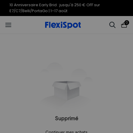
10 Anniversaire Early Brid : jusqu'à 250 € OFF sur
E7/C7/Belli/PortaGo | 1–17 août
0
Supprimé
Continuer mes achats