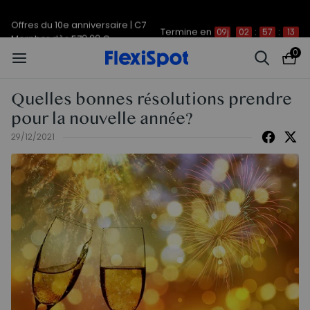
Offres du 10e anniversaire | C7
Termine en
09j
02
:
57
:
13
Morpher dès 579,99 €
0
Quelles bonnes résolutions prendre
pour la nouvelle année?
29/12/2021