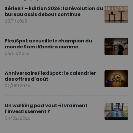
Série E7 – Édition 2026 : la révolution du
bureau assis debout continue
20/11/2025
FlexiSpot accueille le champion du
monde Sami Khedira comme
ambassadeur de la marque en Europe
06/03/2026
Anniversaire FlexiSpot : le calendrier
des offres d’août
02/08/2026
Un walking pad vaut-il vraiment
l'investissement ?
04/02/2026