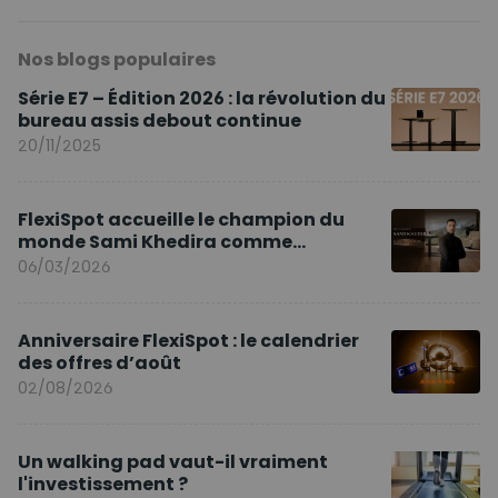
Nos blogs populaires
Série E7 – Édition 2026 : la révolution du
bureau assis debout continue
20/11/2025
FlexiSpot accueille le champion du
monde Sami Khedira comme
ambassadeur de la marque en Europe
06/03/2026
Anniversaire FlexiSpot : le calendrier
des offres d’août
02/08/2026
Un walking pad vaut-il vraiment
l'investissement ?