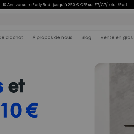
10 Anniversaire Early Brid : jusqu'à 250 € OFF sur E7/C7/Lotus/PortaGo | 1–17 août
de d'achat
À propos de nous
Blog
Vente en gros
s
et
10 €