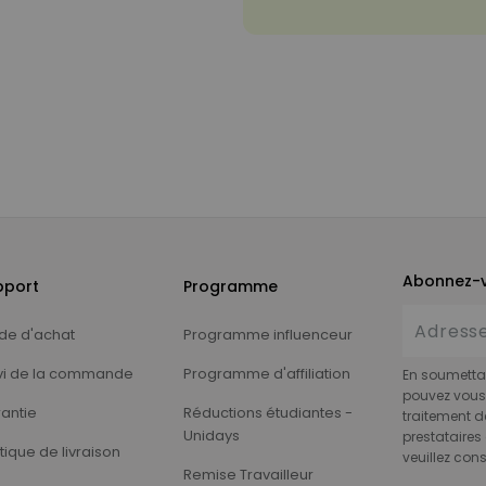
Abonnez-v
pport
Programme
de d'achat
Programme influenceur
vi de la commande
Programme d'affiliation
En soumettan
pouvez vous 
antie
Réductions étudiantes -
traitement d
Unidays
prestataires 
itique de livraison
veuillez cons
Remise Travailleur