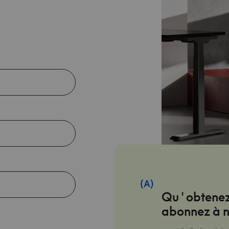
(
A
)
Qu'obtenez-
abonnez à n