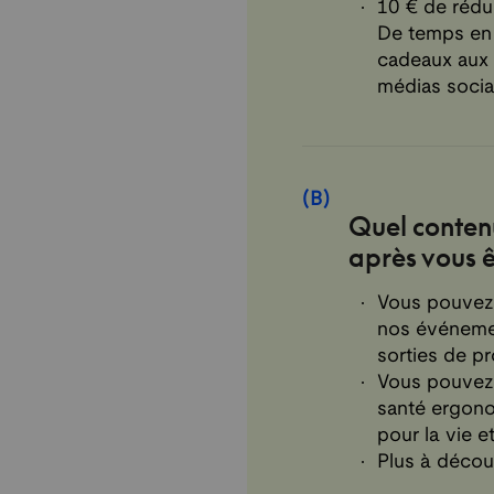
10 € de réduc
De temps en
cadeaux aux 
médias socia
(
B
)
Quel conten
après vous 
Vous pouvez 
nos événemen
sorties de pr
Vous pouvez 
santé ergonom
pour la vie et 
Plus à découvr