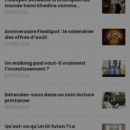
monde Sami Khedira comme
ambassadeur de la marque en Europe
06/03/2026
Anniversaire FlexiSpot : le calendrier
des offres d’août
02/08/2026
Un walking pad vaut-il vraiment
l'investissement ?
04/02/2026
Détendez-vous dans un coin lecture
printanier
03/02/2026
Qu'est-ce qu'un lit futon ? La