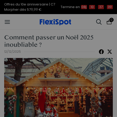
Offres du 10e anniversaire | C7
Termine en
08j
10
:
37
:
09
Morpher dès 579,99 €
0
Comment passer un Noël 2025
inoubliable ?
12/12/2025