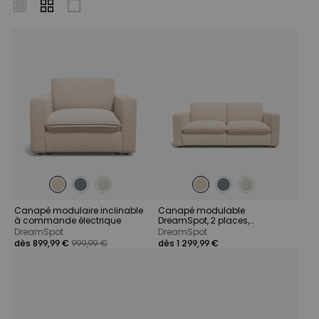
Canapé modulaire inclinable
Canapé modulable
à commande électrique
DreamSpot, 2 places,
dispositif électrique en option
DreamSpot
DreamSpot
dès 899,99 €
999,99 €
dès 1 299,99 €