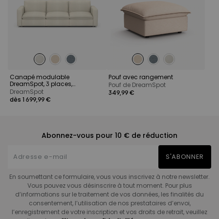
Canapé modulable
Pouf avec rangement
DreamSpot, 3 places,
Pouf de DreamSpot
dispositif électrique en option
DreamSpot
349,99 €
dès 1 699,99 €
Abonnez-vous pour 10 € de réduction
S'ABONNER
En soumettant ce formulaire, vous vous inscrivez à notre newsletter.
Vous pouvez vous désinscrire à tout moment. Pour plus
d’informations sur le traitement de vos données, les finalités du
consentement, l’utilisation de nos prestataires d’envoi,
l’enregistrement de votre inscription et vos droits de retrait, veuillez