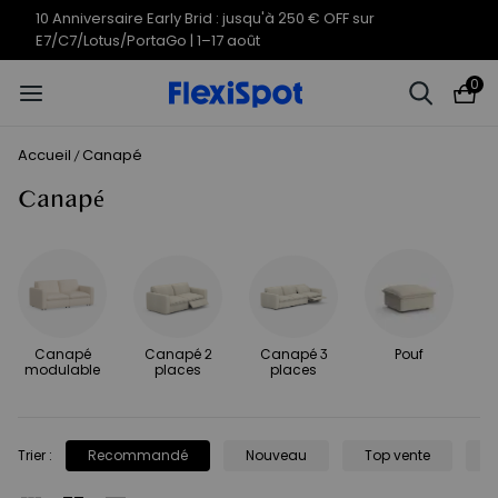
10 Anniversaire Early Brid : jusqu'à 250 € OFF sur
E7/C7/Lotus/PortaGo | 1–17 août
0
Accueil
Canapé
/
Canapé
Canapé
Canapé 2
Canapé 3
Pouf
modulable
places
places
Trier
:
Recommandé
Nouveau
Top vente