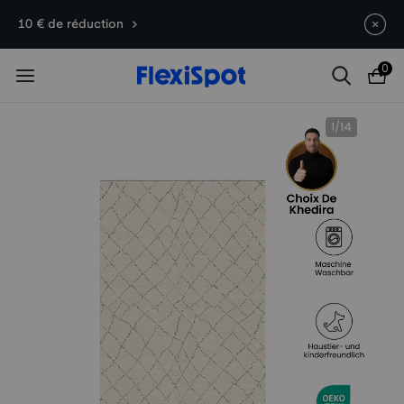
Offres du 10e anniversaire | C7
Termine en
11j
19
:
29
:
14
10 € de réduction
Morpher dès 579,99 €
0
1
/
14