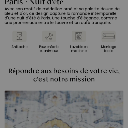
Paris · Nuit d'été
A
Avec son motif de médaillon orné et sa palette douce de
In
bleu et d'or, ce design capture la romance intemporelle
co
d'une nuit d'été à Paris. Une touche d'élégance, comme
de
une promenade entre le Louvre et un café tranquille.
la
Antitache
Pour enfants
Lavable en
Montage
et animaux
machine
facile
Répondre aux besoins de votre vie,
c'est notre mission