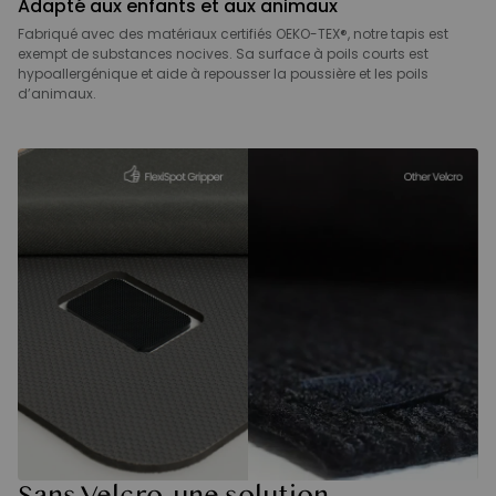
Adapté aux enfants et aux animaux
Fabriqué avec des matériaux certifiés OEKO-TEX®, notre tapis est
exempt de substances nocives. Sa surface à poils courts est
hypoallergénique et aide à repousser la poussière et les poils
d’animaux.
Sans Velcro, une solution