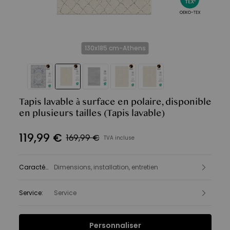
130x185 cm-Athens
Tapis lavable à surface en polaire, disponible
en plusieurs tailles
(Tapis lavable)
119
,
99
€
169,99 €
TVA incluse
Caractéristiques
Dimensions, installation, entretien
:
Service
:
Service
Personnaliser