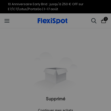
10 Anniversaire Early Brid : jusqu'à 250 € OFF sur
E7/C7/Lotus/PortaGo | 1–17 août
0
Supprimé
Continuer mes achats