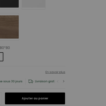
180*80
En savoir plus
ue sous 30 jours
Livraison gratuite
Informations sur le pro
Ajouter au panier