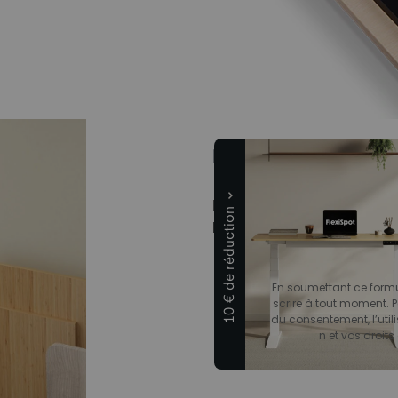
Écologique
Notre bureau de qualité est f
10 € de réduction
l'environnement, tout en restan
En soumettant ce formul
scrire à tout moment. P
du consentement, l’utili
n et vos droits 