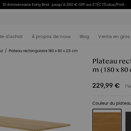
10 Anniversaire Early Brid : jusqu'à 250 € OFF sur E7/C7/Lotus/PortaGo | 1–17 août
de d'achat
À propos de nous
Blog
Vente en gros
ul
/
Plateau rectangulaire 180 x 80 x 2,5 cm
Plateau rect
m
(180 x 80
229
,
99
€
TVA
Couleur du platea