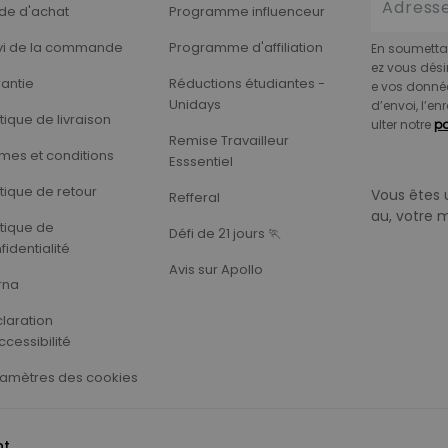
de d'achat
Programme influenceur
vi de la commande
Programme d'affiliation
En soumettan
ez vous dési
antie
Réductions étudiantes -
e vos donnée
Unidays
d’envoi, l’en
itique de livraison
ulter notre
po
Remise Travailleur
mes et conditions
Esssentiel
itique de retour
Vous êtes 
Refferal
au, votre 
itique de
Défi de 21 jours 🏃‍
fidentialité
Avis sur Apollo
rna
laration
ccessibilité
amètres des cookies
nt