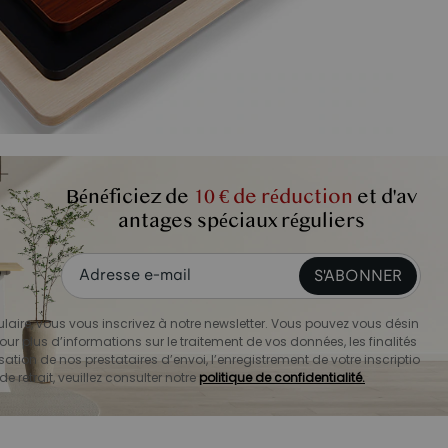
Bénéficiez de
10 € de réduction
et d'av
antages spéciaux réguliers
abriqué à partir de matériaux respectueux de
t convivial pour votre portefeuille!
S'ABONNER
aire, vous vous inscrivez à notre newsletter. Vous pouvez vous désin
our plus d’informations sur le traitement de vos données, les finalités
sation de nos prestataires d’envoi, l’enregistrement de votre inscriptio
de retrait, veuillez consulter notre
politique de confidentialité.