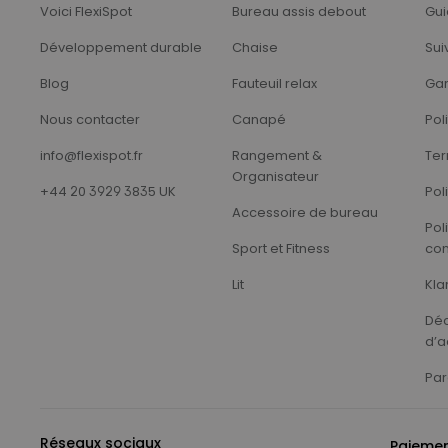
Voici FlexiSpot
Bureau assis debout
Gui
Développement durable
Chaise
Sui
Blog
Fauteuil relax
Gar
Nous contacter
Canapé
Pol
info@flexispot.fr
Rangement &
Ter
Organisateur
+44 20 3929 3835 UK
Pol
Accessoire de bureau
Pol
Sport et Fitness
con
Lit
Kla
Déc
d’a
Par
Réseaux sociaux
Paieme