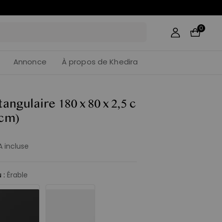
0
Annonce
À propos de Khedira
angulaire 180 x 80 x 2,5 c
 cm)
 incluse
u
:
Érable