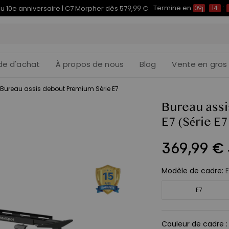
Termine en
du 10e anniversaire | C7 Morpher dès 579,99 €
09j
14
:
de d'achat
À propos de nous
Blog
Vente en gros
Bureau assis debout Premium Série E7
Bureau ass
E7
(Série E7
369
,
99
€
Modèle de cadre
:
E7
Couleur de cadre