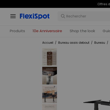
Offres 
Produits
10e Anniversaire
Shop the look
Gui
Accueil
/
Bureau assis debout
/
Bureau
/