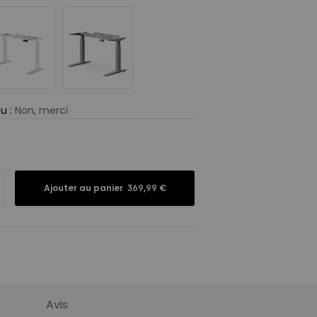
au
:
Non, merci
Panneau de
particules
Chêne massif
(Fabriqué en EU)
Ajouter au panier
369,99 €
Contreplaqué
Bois d’hévéa
ommandés
:
Avis