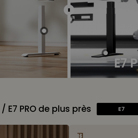
E7 
/ E7 PRO de plus près
E7