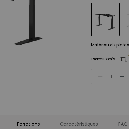
Matériau du plate
Non, merci
1 sélectionnés:
Bambou
Hêtre massif
Noyer massif
Accessoires rec
Fonctions
Caractéristiques
FAQ