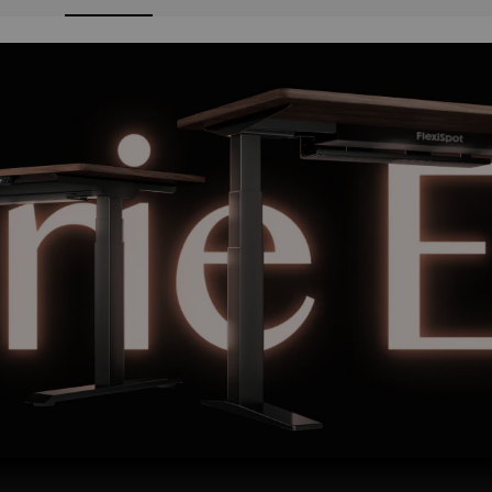
Hot
Tiroi
Cloison
acoustique de
149
,
99 €
bureau PET avec
double option de
fixation
Service
Retour sans risq