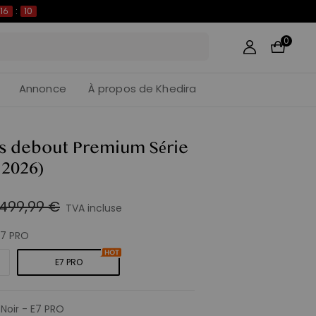
16
:
08
0
Annonce
À propos de Khedira
is debout Premium Série
 2026)
499,99 €
TVA incluse
E7 PRO
E7 PRO
:
Noir - E7 PRO