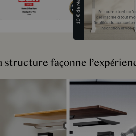
10 € de réduction
En soumettant ce for
désinscrire à tout mo
finalités du consenteme
inscription et vos dr
a structure façonne l’expérien