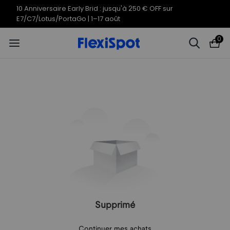
10 Anniversaire Early Brid : jusqu'à 250 € OFF sur
E7/C7/Lotus/PortaGo | 1–17 août
0
Supprimé
Continuer mes achats