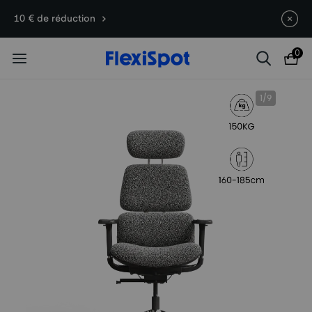
Offres du 10e anniversaire | C7
Termine en
10j
19
:
55
:
33
10 € de réduction
Morpher dès 579,99 €
0
1
/
9