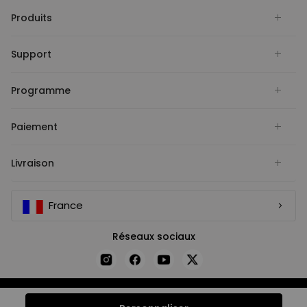
Produits
Support
Programme
Paiement
Livraison
France
Réseaux sociaux
COPYRIGHT © FLEXISPOT 2026
Adresse de l'entrepôt : Flexispot GmbH, Franz-Greiß-Straße 7,