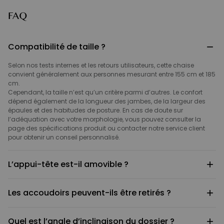
FAQ
−
Compatibilité de taille ?
Selon nos tests internes et les retours utilisateurs, cette chaise
convient généralement aux personnes mesurant entre 155 cm et 185
cm.
Cependant, la taille n’est qu’un critère parmi d’autres. Le confort
dépend également de la longueur des jambes, de la largeur des
épaules et des habitudes de posture. En cas de doute sur
l’adéquation avec votre morphologie, vous pouvez consulter la
page des spécifications produit ou contacter notre service client
pour obtenir un conseil personnalisé.
+
L’appui-tête est-il amovible ?
Oui.
+
Les accoudoirs peuvent-ils être retirés ?
L’appui-tête adopte une conception modulaire et peut être retiré
librement, sans affecter la stabilité structurelle du dossier ni le
fonctionnement normal de la chaise.
Oui, l’installation des accoudoirs est optionnelle.
Si vous préférez un design plus épuré ou si vous n’utilisez pas de
+
Quel est l’angle d’inclinaison du dossier ?
Le piètement est également équipé de trous de fixation standard, ce