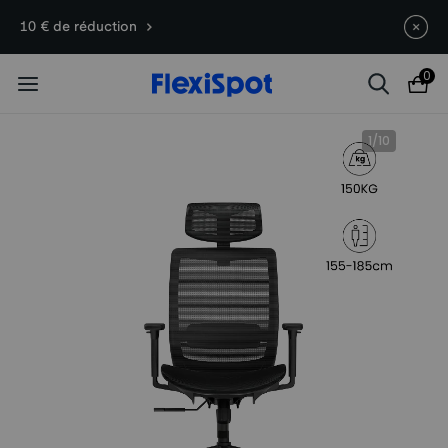
10 Anniversaire Early Brid : jusqu'à 250 € OFF sur
10 € de réduction
E7/C7/Lotus/PortaGo | 1–17 août
0
1
/
10