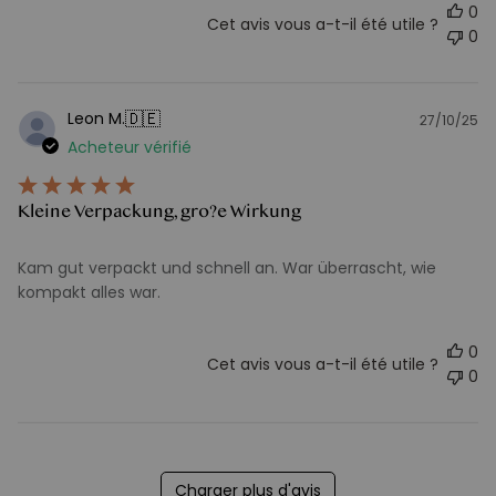
0
Cet avis vous a-t-il été utile ?
0
🇩🇪
Leon M.
27/10/25
D
Acheteur vérifié
d
pu
Kleine Verpackung, gro?e Wirkung
Kam gut verpackt und schnell an. War überrascht, wie
kompakt alles war.
0
Cet avis vous a-t-il été utile ?
0
Charger plus d'avis