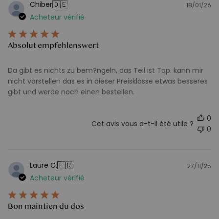
🇩🇪
Chiber
18/01/26
D
Acheteur vérifié
d
pu
Absolut empfehlenswert
Da gibt es nichts zu bem?ngeln, das Teil ist Top. kann mir
nicht vorstellen das es in dieser Preisklasse etwas besseres
gibt und werde noch einen bestellen.
0
Cet avis vous a-t-il été utile ?
0
🇫🇷
Laure C.
27/11/25
D
Acheteur vérifié
d
pu
Bon maintien du dos