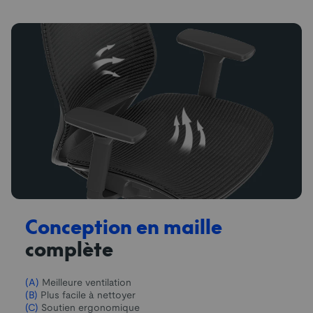
Conception en maille
complète
(A)
Meilleure ventilation
(B)
Plus facile à nettoyer
(C)
Soutien ergonomique