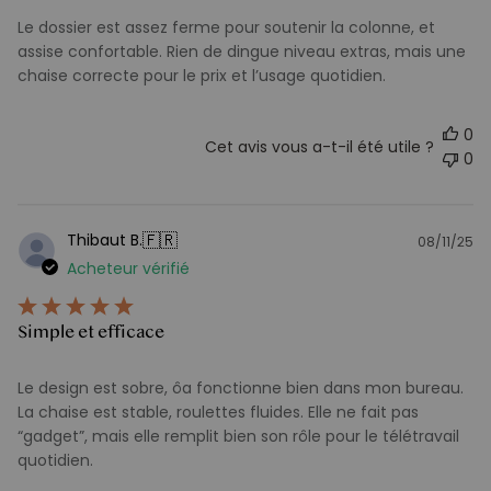
Le dossier est assez ferme pour soutenir la colonne, et
assise confortable. Rien de dingue niveau extras, mais une
chaise correcte pour le prix et l’usage quotidien.
0
Cet avis vous a-t-il été utile ?
0
🇫🇷
Thibaut B.
08/11/25
D
Acheteur vérifié
d
pu
Simple et efficace
Le design est sobre, ôa fonctionne bien dans mon bureau.
La chaise est stable, roulettes fluides. Elle ne fait pas
“gadget”, mais elle remplit bien son rôle pour le télétravail
quotidien.