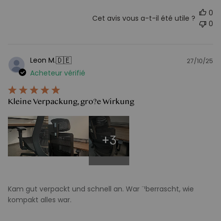
0
Cet avis vous a-t-il été utile ?
0
🇩🇪
Leon M.
27/10/25
D
Acheteur vérifié
d
pu
Kleine Verpackung, gro?e Wirkung
+3
Kam gut verpackt und schnell an. War ¨¹berrascht, wie
kompakt alles war.