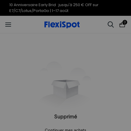
10 Anniversaire Early Brid : jusqu'à 250 € OFF sur
E7/C7/Lotus/PortaGo | 1–17 août
0
Supprimé
Continuer mes achats