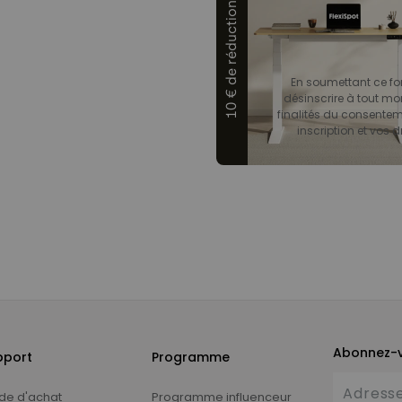
10 € de réduction
En soumettant ce for
désinscrire à tout mo
finalités du consenteme
inscription et vos dr
Abonnez-v
pport
Programme
de d'achat
Programme influenceur