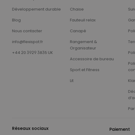
Développement durable
Chaise
Sui
Blog
Fauteuil relax
Gar
Nous contacter
Canapé
Pol
info@flexispot.fr
Rangement &
Ter
Organisateur
+44 20 3929 3835 UK
Pol
Accessoire de bureau
Pol
Sport et Fitness
con
Lit
Kla
Déc
d’a
Par
Réseaux sociaux
Paiement