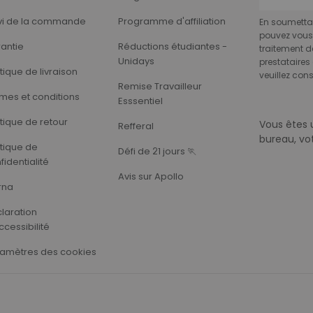
vi de la commande
Programme d'affiliation
En soumettan
pouvez vous 
antie
Réductions étudiantes -
traitement d
Unidays
prestataires 
itique de livraison
veuillez cons
Remise Travailleur
mes et conditions
Esssentiel
itique de retour
Vous êtes 
Refferal
bureau, vo
itique de
Défi de 21 jours 🏃‍
fidentialité
Avis sur Apollo
rna
laration
ccessibilité
amètres des cookies