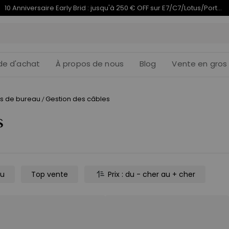
10 Anniversaire Early Brid : jusqu'à 250 € OFF sur E7/C7/Lotus/PortaGo | 1–17 août
de d'achat
À propos de nous
Blog
Vente en gros
s de bureau
Gestion des câbles
/
s
au
Top vente
Prix : du - cher au + cher