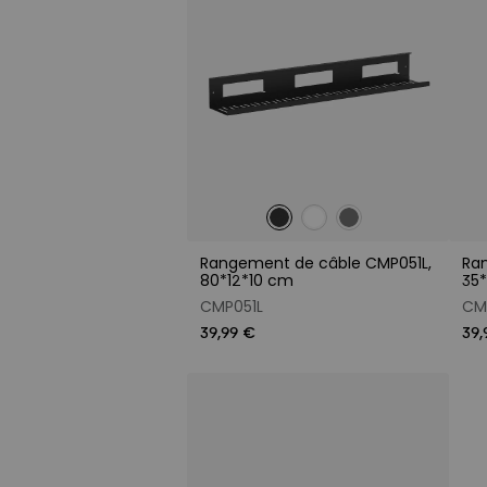
Rangement de câble CMP051L,
Ra
80*12*10 cm
35
CMP051L
CM
39,99 €
39,