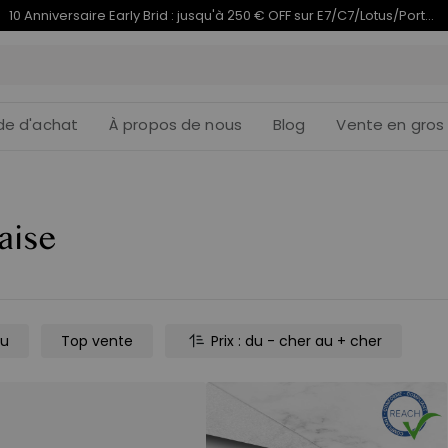
10 Anniversaire Early Brid : jusqu'à 250 € OFF sur E7/C7/Lotus/PortaGo | 1–17 août
de d'achat
À propos de nous
Blog
Vente en gros
aise
au
Top vente
Prix : du - cher au + cher