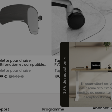
lette pour chaise,
Tapis de chaise de bureau en
10 € de réduction
tifonction et compatible
PVC, pour tous types de sols
inateur portable
lette pour chaise
Tapis de chaise
99 €
129,99 €
49,99 €
En soumettant ce for
désinscrire à tout mo
finalités du consenteme
inscription et vos dr
Abonnez-v
pport
Programme