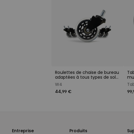
​Roulettes de chaise de bureau
Tab
adaptées à tous types de sols,
mul
M11x22 mm
ord
W4
Tab
44,99 €
99,
Entreprise
Produits
Su