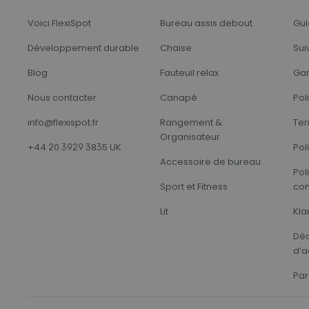
Voici FlexiSpot
Bureau assis debout
Gui
Développement durable
Chaise
Sui
Blog
Fauteuil relax
Gar
Nous contacter
Canapé
Pol
info@flexispot.fr
Rangement &
Ter
Organisateur
+44 20 3929 3835 UK
Pol
Accessoire de bureau
Pol
Sport et Fitness
con
Lit
Kla
Déc
d’a
Par