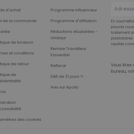
de d'achat
Programme influenceur
vi de la commande
Programme d'affiliation
En soumettan
pouvez vous 
antie
Réductions étudiantes -
traitement d
Unidays
prestataires 
itique de livraison
veuillez cons
Remise Travailleur
mes et conditions
Esssentiel
itique de retour
Vous êtes 
Refferal
bureau, vo
itique de
Défi de 21 jours 🏃‍
fidentialité
Avis sur Apollo
rna
laration
ccessibilité
amètres des cookies