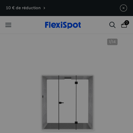
Offres du 10e anniversaire | E7
Termine en
09j
03
:
58
:
42
10 € de réduction
Plus dès 399,99 €
0
1
/
14