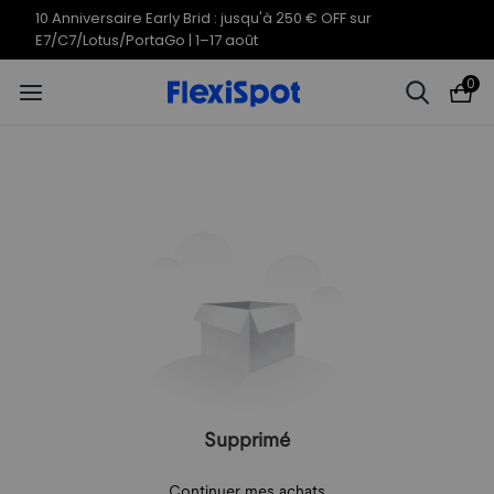
10 Anniversaire Early Brid : jusqu'à 250 € OFF sur
E7/C7/Lotus/PortaGo | 1–17 août
0
Supprimé
Continuer mes achats