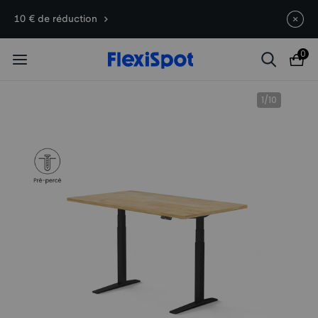
Offres du 10e anniversaire | C7
Termine en
11j
13
:
39
:
09
10 € de réduction
Morpher dès 579,99 €
0
1
/
10