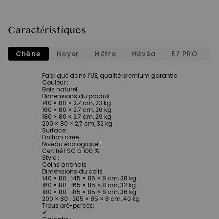
Caractéristiques
Chêne
Noyer
Hêtre
Hévéa
E7 PRO
E
Fabriqué dans l’UE, qualité premium garantie
Couleur
:
Bois naturel
Dimensions du produit
:
140 × 80 × 2,7 cm, 23 kg
160 × 80 × 2,7 cm, 26 kg
180 × 80 × 2,7 cm, 29 kg
200 × 80 × 2,7 cm, 32 kg
Surface
:
Finition cirée
Niveau écologique
:
Certifié FSC à 100 %
Style
:
Coins arrondis
Dimensions du colis
:
140 × 80 : 145 × 85 × 8 cm, 28 kg
160 × 80 : 165 × 85 × 8 cm, 32 kg
180 × 80 : 185 × 85 × 8 cm, 36 kg
200 × 80 : 205 × 85 × 8 cm, 40 kg
Trous pré-percés
:
✔