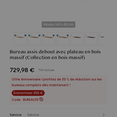
Hévéa-140 x 80 cm
Bureau assis debout avec plateau en bois
massif
(Collection en bois massif)
729
,
98
€
TVA incluse
Offre Anniversaire | profitez de 35 % de réduction sur les
bureaux complets dès maintenant !
Économiser 255 €
Code :
BUREAU35
Service
:
Service