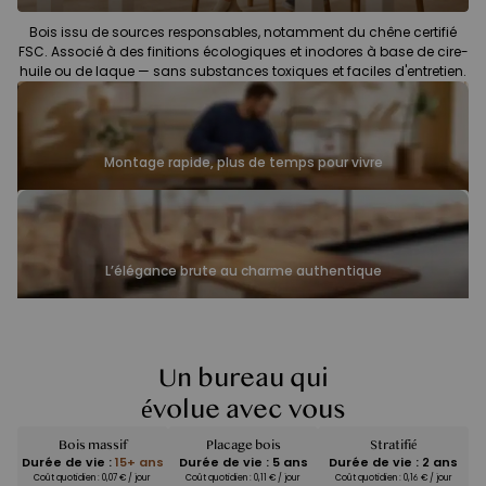
Bois issu de sources responsables, notamment du chêne certifié
FSC. Associé à des finitions écologiques et inodores à base de cire-
huile ou de laque — sans substances toxiques et faciles d'entretien.
Montage rapide, plus de temps pour vivre
L’élégance brute au charme authentique
Un bureau qui
évolue avec vous
Bois massif
Placage bois
Stratifié
Durée de vie :
15+ ans
Durée de vie : 5 ans
Durée de vie : 2 ans
Coût quotidien : 0,07 € / jour
Coût quotidien : 0,11 € / jour
Coût quotidien : 0,16 € / jour