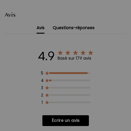
Le E2Q et E7 Plus adoptent une conception de colonnes « montées
dans le bon sens », où la section la plus large est placée en bas.
Comme le poids du plateau et des équipements est transmis vers
Avis
le sol via les pieds du bureau, cette structure offre une base plus
stable et améliore la rigidité globale pendant le réglage en hauteur.
Avis
Questions-réponses
Par rapport à certains modèles du marché utilisant une structure
inversée, cette conception permet de réduire efficacement les
vibrations et oscillations en position haute, offrant une meilleure
stabilité pour la frappe, l’utilisation d’écrans et le travail multi-
équipements.
4.9
C’est l’un des éléments clés qui garantit la stabilité et la capacité
Basé sur 179 avis
de charge élevées du E2Q et du E7 Plus sur le long terme.
5
4
3
2
1
Écrire un avis