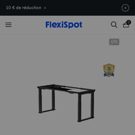
Offre flash : -8 % — Offre valable pour
10 € de réduction
une durée limitée !
0
1
/
15