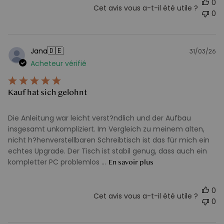
0
Cet avis vous a-t-il été utile ?
0
🇩🇪
Jana
31/03/26
D
Acheteur vérifié
d
pu
Kauf hat sich gelohnt
Die Anleitung war leicht verst?ndlich und der Aufbau
insgesamt unkompliziert. Im Vergleich zu meinem alten,
nicht h?henverstellbaren Schreibtisch ist das für mich ein
echtes Upgrade. Der Tisch ist stabil genug, dass auch ein
kompletter PC problemlos ...
En savoir plus
0
Cet avis vous a-t-il été utile ?
0