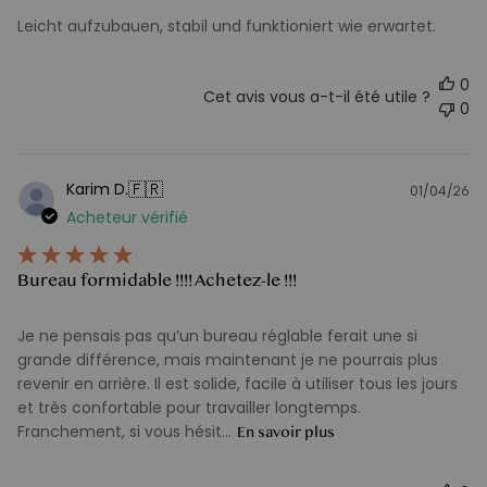
Leicht aufzubauen, stabil und funktioniert wie erwartet.
0
Cet avis vous a-t-il été utile ?
0
🇫🇷
Karim D.
01/04/26
D
Acheteur vérifié
d
pu
Bureau formidable !!!! Achetez-le !!!
Je ne pensais pas qu’un bureau réglable ferait une si
grande différence, mais maintenant je ne pourrais plus
revenir en arrière. Il est solide, facile à utiliser tous les jours
et très confortable pour travailler longtemps.
Franchement, si vous hésit...
En savoir plus