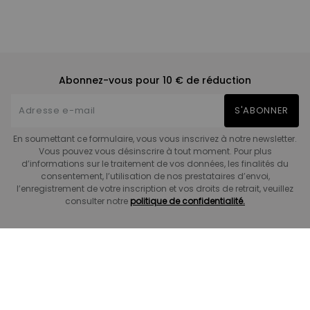
Abonnez-vous pour 10 € de réduction
S'ABONNER
En soumettant ce formulaire, vous vous inscrivez à notre newsletter.
Vous pouvez vous désinscrire à tout moment. Pour plus
d’informations sur le traitement de vos données, les finalités du
consentement, l’utilisation de nos prestataires d’envoi,
l’enregistrement de votre inscription et vos droits de retrait, veuillez
consulter notre
politique de confidentialité.
Entreprise
Produits
Support