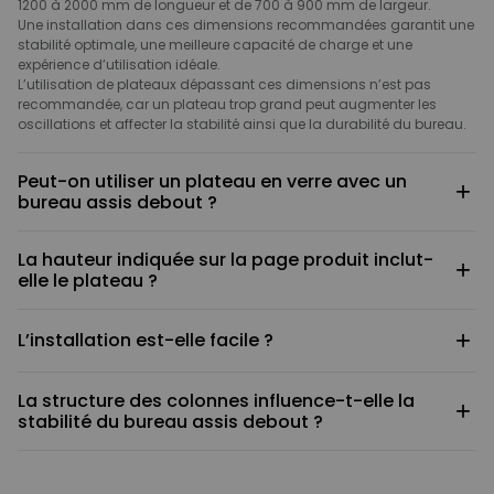
1200 à 2000 mm de longueur et de 700 à 900 mm de largeur.
Une installation dans ces dimensions recommandées garantit une
stabilité optimale, une meilleure capacité de charge et une
expérience d’utilisation idéale.
L’utilisation de plateaux dépassant ces dimensions n’est pas
recommandée, car un plateau trop grand peut augmenter les
oscillations et affecter la stabilité ainsi que la durabilité du bureau.
Peut-on utiliser un plateau en verre avec un
+
bureau assis debout ?
Ce n’est pas recommandé.
La hauteur indiquée sur la page produit inclut-
Le cadre du bureau doit être fixé au plateau à l’aide de vis, ce qui
+
elle le plateau ?
n’est pas adapté au verre. De plus, ce matériau présente des
exigences élevées en matière de charge et de sécurité.
Non.
Il est donc conseillé d’opter pour des plateaux en bois ou d’autres
+
L’installation est-elle facile ?
Les hauteurs minimale et maximale indiquées correspondent
matériaux compatibles.
uniquement à la structure du cadre, sans le plateau.
La hauteur réelle du bureau dépendra de l’épaisseur du plateau
Oui.
choisi.
La structure des colonnes influence-t-elle la
Le produit est livré avec des instructions détaillées illustrées. En
+
stabilité du bureau assis debout ?
suivant les étapes, la majorité des utilisateurs peuvent terminer
l’assemblage en environ 30 minutes.
Oui. La conception des colonnes est un élément clé de la stabilité
En cas de difficulté, notre service client reste disponible à tout
d’un bureau assis debout.
moment pour fournir assistance et conseils.