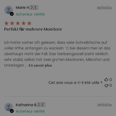
🇩🇪
Marie H.
30/03/26
D
Acheteur vérifié
d
pu
Perfekt für mehrere Monitore
Ich hatte vorher oft gelesen, dass viele Schreibtische auf
voller H?he anfangen zu wackeln ¨C bei diesem hier ist das
überhaupt nicht der Fall. Das Vierbeingestell steht wirklich
sehr stabil, selbst mit zwei gro?en Monitoren, Mikrofon und
Unterlagen ...
En savoir plus
0
Cet avis vous a-t-il été utile ?
0
🇩🇪
Katharina B.
29/03/26
D
Acheteur vérifié
d