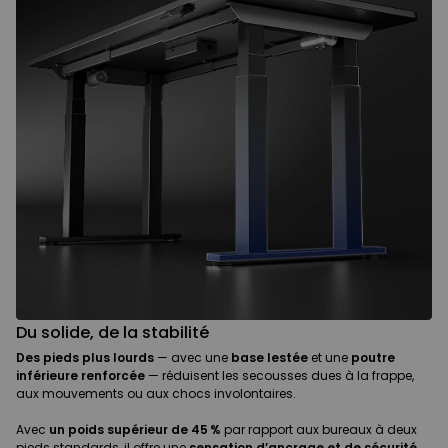
Du solide, de la stabilité
Des pieds plus lourds
— avec une
base lestée
et une
poutre
inférieure renforcée
— réduisent les secousses dues à la frappe,
aux mouvements ou aux chocs involontaires.
Avec
un poids supérieur de 45 %
par rapport aux bureaux à deux
pieds standards, il offre une
sensation d’ancrage et de sécurité