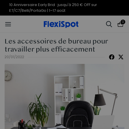
Offres du 10e anniversaire | C7
Termine en
10j
21
:
25
:
18
Morpher dès 579,99 €
0
Les accessoires de bureau pour
travailler plus efficacement
20/01/2022