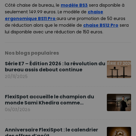
Côté chaise de bureau, le
modèle BS3
sera disponible à
seulement 149.99 euros. Le modèle de
chaise
ergonomique BS11 Pro
aura une promotion de 50 euros
de réduction alors que le modèle de
chaise BS12 Pro
sera
lui disponible avec une réduction de 150 euros.
Nos blogs populaires
Série E7 – Édition 2026 : la révolution du
bureau assis debout continue
20/11/2025
FlexiSpot accueille le champion du
monde Sami Khedira comme
ambassadeur de la marque en Europe
06/03/2026
Anniversaire FlexiSpot : le calendrier
des offres d’août