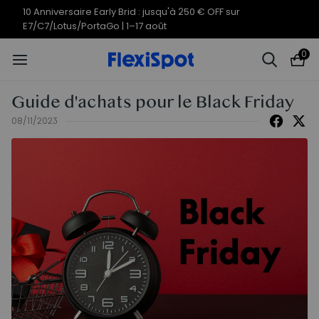
10 Anniversaire Early Brid : jusqu'à 250 € OFF sur
E7/C7/Lotus/PortaGo | 1–17 août
0
Guide d'achats pour le Black Friday
08/11/2023