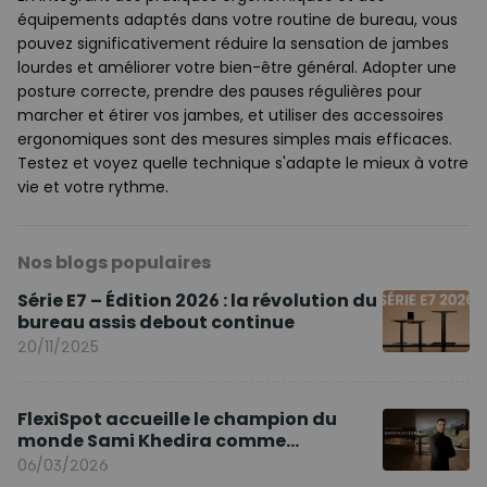
équipements adaptés dans votre routine de bureau, vous
pouvez significativement réduire la sensation de jambes
lourdes et améliorer votre bien-être général. Adopter une
posture correcte, prendre des pauses régulières pour
marcher et étirer vos jambes, et utiliser des accessoires
ergonomiques sont des mesures simples mais efficaces.
Testez et voyez quelle technique s'adapte le mieux à votre
vie et votre rythme.
Nos blogs populaires
Série E7 – Édition 2026 : la révolution du
bureau assis debout continue
20/11/2025
FlexiSpot accueille le champion du
monde Sami Khedira comme
ambassadeur de la marque en Europe
06/03/2026