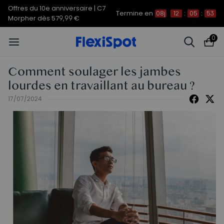
Offres du 10e anniversaire | C7
Termine en
08j
12
:
05
:
53
Morpher dès 579,99 €
0
Comment soulager les jambes
lourdes en travaillant au bureau ?
17/07/2024