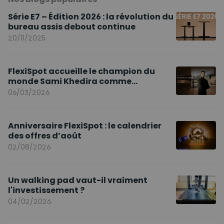
Série E7 – Édition 2026 : la révolution du
bureau assis debout continue
20/11/2025
FlexiSpot accueille le champion du
monde Sami Khedira comme
ambassadeur de la marque en Europe
06/03/2026
Anniversaire FlexiSpot : le calendrier
des offres d’août
02/08/2026
Un walking pad vaut-il vraiment
l'investissement ?
04/02/2026