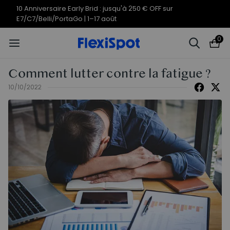
Offres du 10e anniversaire | C7
Termine en
10j
15
:
42
:
50
Morpher dès 579,99 €
0
Comment lutter contre la fatigue ?
10/10/2022