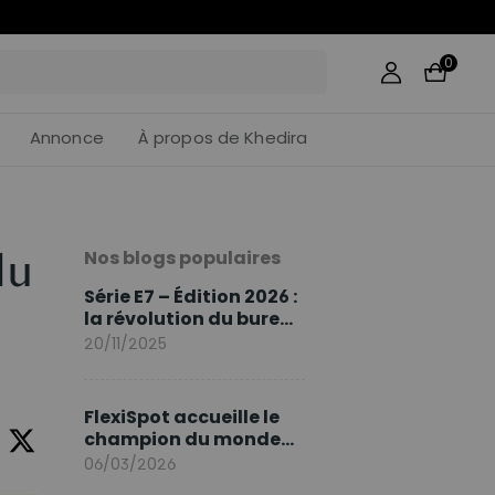
51
:
59
0
Annonce
À propos de Khedira
Nos blogs populaires
du
Série E7 – Édition 2026 :
la révolution du bureau
assis debout continue
20/11/2025
FlexiSpot accueille le
champion du monde
Sami Khedira comme
06/03/2026
ambassadeur de la