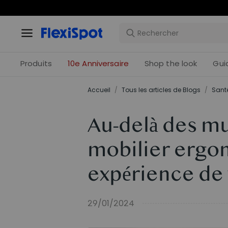
Offres 
Produits
10e Anniversaire
Shop the look
Gui
Accueil
/
Tous les articles de Blogs
/
Santé
Au-delà des mu
mobilier ergo
expérience de 
29/01/2024