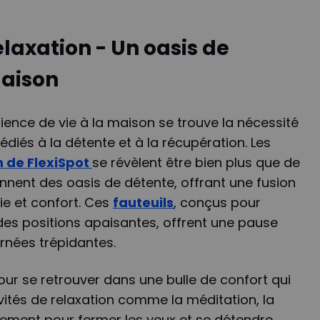
elaxation - Un oasis de
maison
ence de vie à la maison se trouve la nécessité
diés à la détente et à la récupération. Les
n de FlexiSpot
se révèlent être bien plus que de
ennent des oasis de détente, offrant une fusion
ie et confort. Ces
fauteuils
, conçus pour
des positions apaisantes, offrent une pause
rnées trépidantes.
r pour se retrouver dans une bulle de confort qui
vités de relaxation comme la méditation, la
lement pour fermer les yeux et se détendre