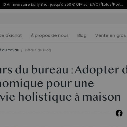
Termine en
du 10e anniversaire | C7 Morpher dès 579,99 €
10j
04
:
de d'achat
À propos de nous
Blog
Vente en gros
 au travail
/
Détails du Blog
rs du bureau : Adopter 
nomique pour une
vie holistique à maison