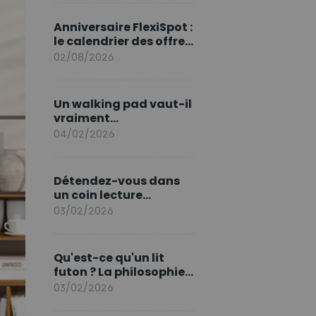
marque en Europe
Anniversaire FlexiSpot :
le calendrier des offres
d’août
02/08/2026
Un walking pad vaut-il
vraiment
l'investissement ?
04/02/2026
Détendez-vous dans
un coin lecture
printanier
03/02/2026
Qu'est-ce qu'un lit
futon ? La philosophie
du sommeil japonais
03/02/2026