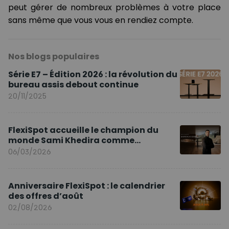
peut gérer de nombreux problèmes à votre place
sans même que vous vous en rendiez compte.
Nos blogs populaires
Série E7 – Édition 2026 : la révolution du
bureau assis debout continue
20/11/2025
FlexiSpot accueille le champion du
monde Sami Khedira comme
ambassadeur de la marque en Europe
06/03/2026
Anniversaire FlexiSpot : le calendrier
des offres d’août
02/08/2026