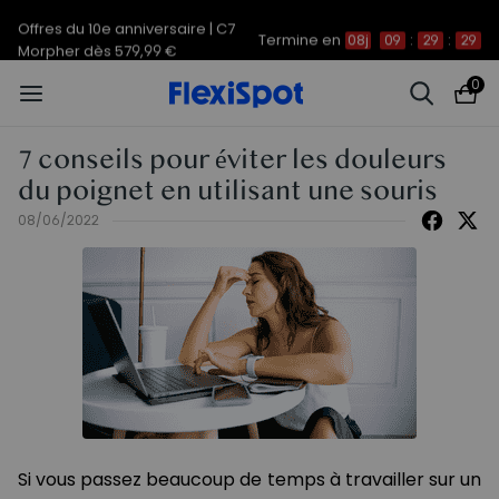
Offres du 10e anniversaire | C7
Termine en
08j
09
:
29
:
28
Morpher dès 579,99 €
0
7 conseils pour éviter les douleurs
du poignet en utilisant une souris
08/06/2022
Si vous passez beaucoup de temps à travailler sur un