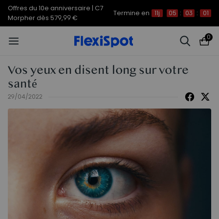
Offres du 10e anniversaire | C7
Termine en
11j
05
:
03
:
00
Morpher dès 579,99 €
0
Vos yeux en disent long sur votre
santé
29/04/2022