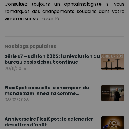
Consultez toujours un ophtalmologiste si vous
remarquez des changements soudains dans votre
vision ou sur votre santé.
Nos blogs populaires
Série E7 – Édition 2026 : la révolution du
bureau assis debout continue
20/11/2025
FlexiSpot accueille le champion du
monde Sami Khedira comme
ambassadeur de la marque en Europe
06/03/2026
Anniversaire FlexiSpot : le calendrier
des offres d’août