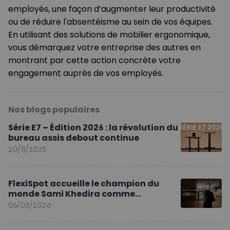
employés, une façon d’augmenter leur productivité
ou de réduire l'absentéisme au sein de vos équipes.
En utilisant des solutions de mobilier ergonomique,
vous démarquez votre entreprise des autres en
montrant par cette action concrète votre
engagement auprès de vos employés.
Nos blogs populaires
Série E7 – Édition 2026 : la révolution du
bureau assis debout continue
20/11/2025
FlexiSpot accueille le champion du
monde Sami Khedira comme
ambassadeur de la marque en Europe
06/03/2026