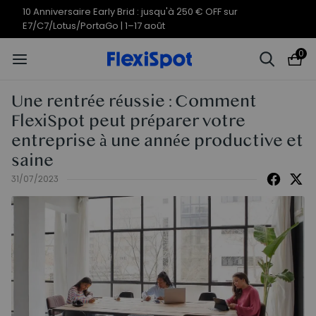
Offres du 10e anniversaire | C7
Termine en
10j
10
:
19
:
39
Morpher dès 579,99 €
0
Une rentrée réussie : Comment
FlexiSpot peut préparer votre
entreprise à une année productive et
saine
31/07/2023