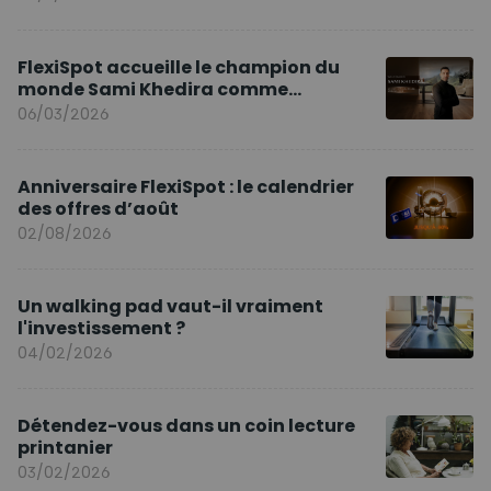
FlexiSpot accueille le champion du
monde Sami Khedira comme
ambassadeur de la marque en Europe
06/03/2026
Anniversaire FlexiSpot : le calendrier
des offres d’août
02/08/2026
Un walking pad vaut-il vraiment
l'investissement ?
04/02/2026
Détendez-vous dans un coin lecture
printanier
03/02/2026