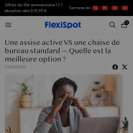
Offres du 10e anniversaire | C7
Termine en
11j
19
:
14
:
01
Morpher dès 579,99 €
0
Une assise active VS une chaise de
bureau standard — Quelle est la
meilleure option ?
03/08/2022