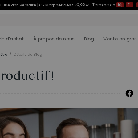
Termine en
du 10e anniversaire | C7 Morpher dès 579,99 €
10j
11
:
de d'achat
À propos de nous
Blog
Vente en gros
être
/
Détails du Blog
oductif !