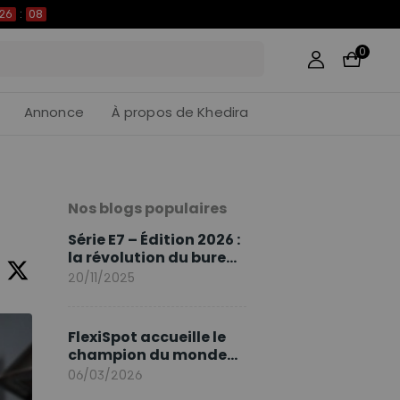
26
:
08
0
Annonce
À propos de Khedira
Nos blogs populaires
Série E7 – Édition 2026 :
la révolution du bureau
assis debout continue
20/11/2025
FlexiSpot accueille le
champion du monde
Sami Khedira comme
06/03/2026
ambassadeur de la