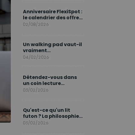
marque en Europe
Anniversaire FlexiSpot :
le calendrier des offres
d’août
02/08/2026
Un walking pad vaut-il
vraiment
l'investissement ?
04/02/2026
Détendez-vous dans
un coin lecture
printanier
03/02/2026
Qu'est-ce qu'un lit
futon ? La philosophie
du sommeil japonais
03/02/2026