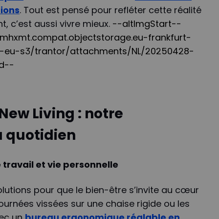
ions
. Tout est pensé pour refléter cette réalité
nt, c’est aussi vivre mieux.
--altImgStart--
k4mhxmt.compat.objectstorage.eu-frankfurt-
d-eu-s3/trantor/attachments/NL/20250428-
nd--
ew Living : notre
u quotidien
 travail et vie personnelle
olutions pour que le bien-être s’invite au cœur
 journées vissées sur une chaise rigide ou les
vec un
bureau ergonomique réglable en