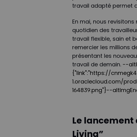
travail adapté permet d
En mai, nous revisitons 
quotidien des travaill
travail flexible, sain e
remercier les millions d
présentant les nouveau
travail de demain.
--alt
{"link":"https://cnmeg
1.oraclecloud.com/pro
164839.png"}--altImgE
Le lancement 
Living”