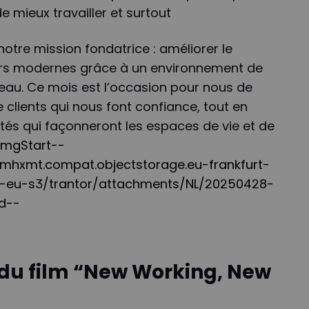
e mieux travailler et surtout
notre mission fondatrice : améliorer le
eurs modernes grâce à un environnement de
t beau. Ce mois est l’occasion pour nous de
e clients qui nous font confiance, tout en
tés qui façonneront les espaces de vie et de
ImgStart--
k4mhxmt.compat.objectstorage.eu-frankfurt-
d-eu-s3/trantor/attachments/NL/20250428-
nd--
du film “New Working, New