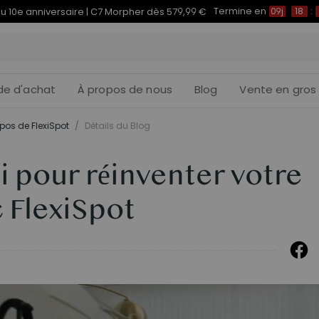
Termine en
du 10e anniversaire | C7 Morpher dès 579,99 €
09j
18
:
de d'achat
À propos de nous
Blog
Vente en gros
pos de FlexiSpot
/
Détails du Blog
 pour réinventer votre
 FlexiSpot