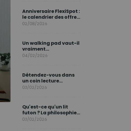
marque en Europe
Anniversaire FlexiSpot :
le calendrier des offres
d’août
02/08/2026
Un walking pad vaut-il
vraiment
l'investissement ?
04/02/2026
Détendez-vous dans
un coin lecture
printanier
03/02/2026
Qu'est-ce qu'un lit
futon ? La philosophie
du sommeil japonais
03/02/2026