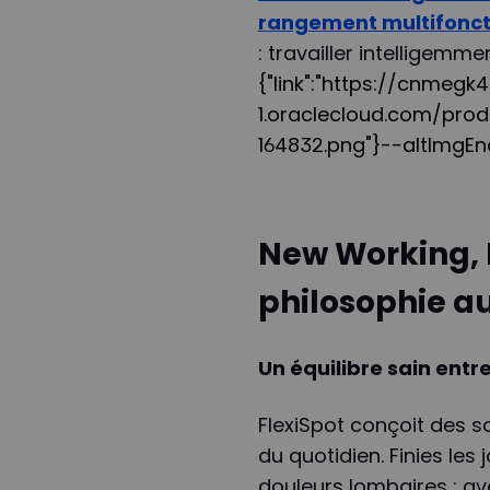
rangement multifonct
: travailler intelligemme
{"link":"https://cnmeg
1.oraclecloud.com/pro
164832.png"}--altImgE
New Working, N
philosophie a
Un équilibre sain entre
FlexiSpot conçoit des s
du quotidien. Finies les
douleurs lombaires : a