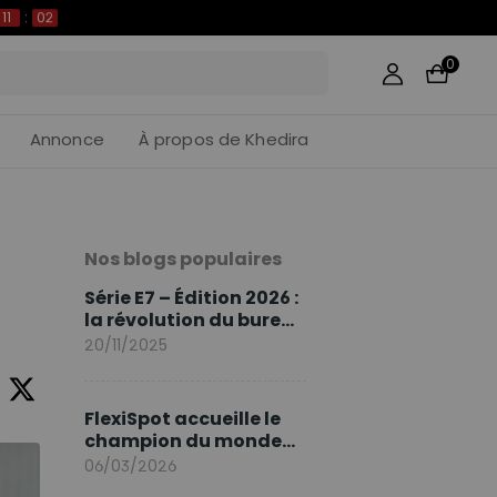
11
:
01
0
Annonce
À propos de Khedira
Nos blogs populaires
Série E7 – Édition 2026 :
la révolution du bureau
assis debout continue
20/11/2025
FlexiSpot accueille le
champion du monde
Sami Khedira comme
06/03/2026
ambassadeur de la