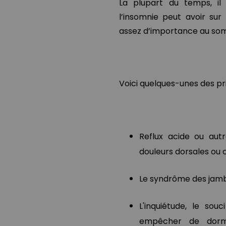
La plupart du temps, il 
l’insomnie peut avoir su
assez d’importance au som
Voici quelques-unes des pri
Reflux acide ou autr
douleurs dorsales ou co
Le syndrôme des jambe
L'inquiétude, le so
empêcher de dormi