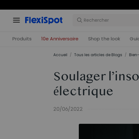
Offres 
Produits
10e Anniversaire
Shop the look
Gui
Accueil
/
Tous les articles de Blogs
/
Bien-
Soulager l’inso
électrique
20/06/2022