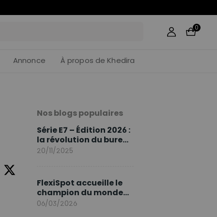
28
:
22
0
Annonce
À propos de Khedira
Nos blogs populaires
Série E7 – Édition 2026 :
la révolution du bureau
assis debout continue
20/11/2025
FlexiSpot accueille le
champion du monde
Sami Khedira comme
06/03/2026
ambassadeur de la