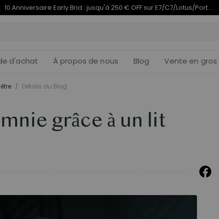
Termine en
du 10e anniversaire | C7 Morpher dès 579,99 €
09j
20
:
de d'achat
À propos de nous
Blog
Vente en gros
être
/
Détails du Blog
mnie grâce à un lit