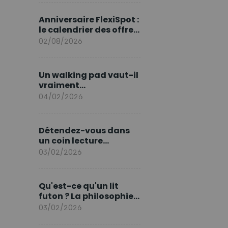
marque en Europe
Anniversaire FlexiSpot :
le calendrier des offres
d’août
02/08/2026
Un walking pad vaut-il
vraiment
l'investissement ?
04/02/2026
Détendez-vous dans
un coin lecture
printanier
03/02/2026
Qu'est-ce qu'un lit
futon ? La philosophie
du sommeil japonais
03/02/2026