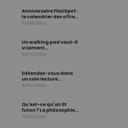
marque en Europe
Anniversaire FlexiSpot :
le calendrier des offres
d’août
02/08/2026
Un walking pad vaut-il
vraiment
l'investissement ?
04/02/2026
Détendez-vous dans
un coin lecture
printanier
03/02/2026
Qu'est-ce qu'un lit
futon ? La philosophie
du sommeil japonais
03/02/2026