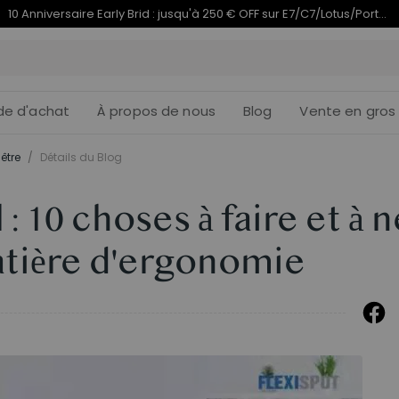
Termine en
du 10e anniversaire | C7 Morpher dès 579,99 €
09j
05
:
de d'achat
À propos de nous
Blog
Vente en gros
être
/
Détails du Blog
 : 10 choses à faire et à 
atière d'ergonomie