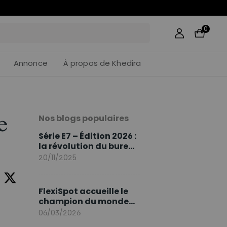
56
:
33
0
Annonce
À propos de Khedira
Nos blogs populaires
ne
Série E7 – Édition 2026 :
la révolution du bureau
assis debout continue
20/11/2025
FlexiSpot accueille le
champion du monde
Sami Khedira comme
06/03/2026
ambassadeur de la