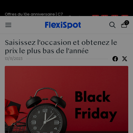
Offres du 10e anniversaire | C7
Termine en
08j
22
:
10
:
32
Morpher dès 579,99 €
0
Saisissez l'occasion et obtenez le
prix le plus bas de l'année
13/11/2023