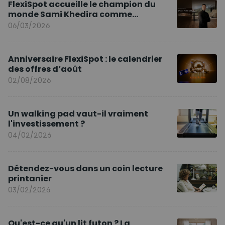
FlexiSpot accueille le champion du
monde Sami Khedira comme
ambassadeur de la marque en Europe
06/03/2026
Anniversaire FlexiSpot : le calendrier
des offres d’août
02/08/2026
Un walking pad vaut-il vraiment
l'investissement ?
04/02/2026
Détendez-vous dans un coin lecture
printanier
03/02/2026
Qu'est-ce qu'un lit futon ? La