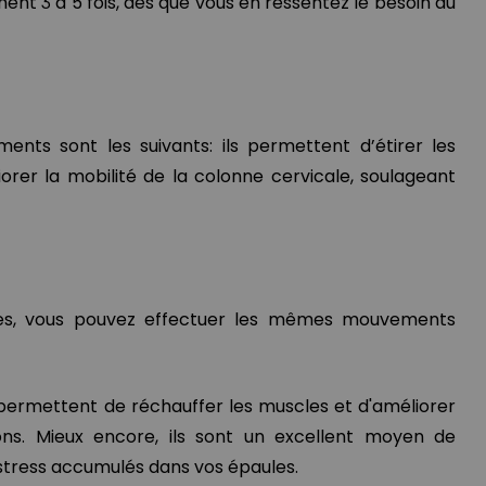
nt 3 à 5 fois, dès que vous en ressentez le besoin au
nts sont les suivants: ils permettent d’étirer les
orer la mobilité de la colonne cervicale, soulageant
es, vous pouvez effectuer les mêmes mouvements
.
 permettent de réchauffer les muscles et d'améliorer
ions. Mieux encore, ils sont un excellent moyen de
e stress accumulés dans vos épaules.