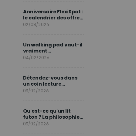
marque en Europe
Anniversaire FlexiSpot :
le calendrier des offres
d’août
02/08/2026
Un walking pad vaut-il
vraiment
l'investissement ?
04/02/2026
Détendez-vous dans
un coin lecture
printanier
03/02/2026
Qu'est-ce qu'un lit
futon ? La philosophie
du sommeil japonais
03/02/2026