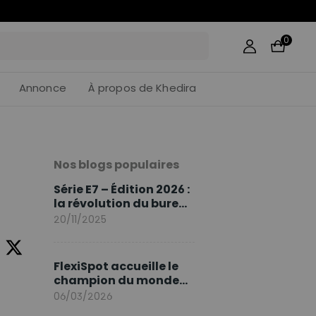
55
:
46
0
Annonce
À propos de Khedira
Nos blogs populaires
Série E7 – Édition 2026 :
la révolution du bureau
assis debout continue
20/11/2025
FlexiSpot accueille le
champion du monde
Sami Khedira comme
06/03/2026
ambassadeur de la