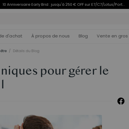
Termine en
du 10e anniversaire | C7 Morpher dès 579,99 €
09j
11
:
de d'achat
À propos de nous
Blog
Vente en gros
être
/
Détails du Blog
niques pour gérer le
l