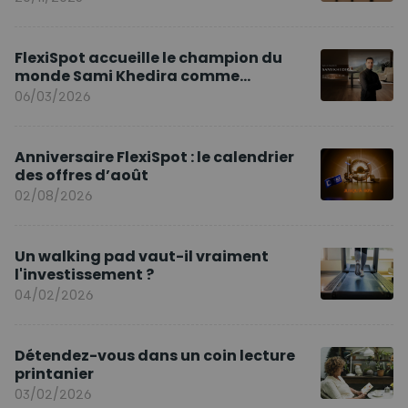
FlexiSpot accueille le champion du
monde Sami Khedira comme
ambassadeur de la marque en Europe
06/03/2026
Anniversaire FlexiSpot : le calendrier
des offres d’août
02/08/2026
Un walking pad vaut-il vraiment
l'investissement ?
04/02/2026
Détendez-vous dans un coin lecture
printanier
03/02/2026