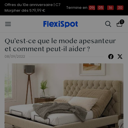
Offres du 10e anniversaire | C7
Termine en
09j
05
:
16
:
29
Morpher dès 579,99 €
0
Qu’est-ce que le mode apesanteur
et comment peut-il aider ?
08/09/2022