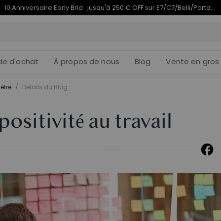
Termine en
du 10e anniversaire | C7 Morpher dès 579,99 €
11j
19
:
de d'achat
À propos de nous
Blog
Vente en gros
être
/
Détails du Blog
ositivité au travail