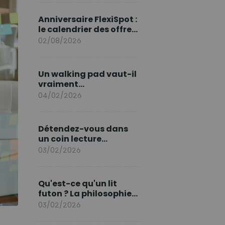
marque en Europe
Anniversaire FlexiSpot :
le calendrier des offres
d’août
02/08/2026
Un walking pad vaut-il
vraiment
l'investissement ?
04/02/2026
Détendez-vous dans
un coin lecture
printanier
03/02/2026
Qu'est-ce qu'un lit
futon ? La philosophie
du sommeil japonais
03/02/2026