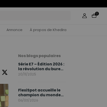
57
:
38
0
Annonce
À propos de Khedira
Nos blogs populaires
Série E7 – Édition 2026 :
la révolution du bureau
assis debout continue
20/11/2025
FlexiSpot accueille le
champion du monde
Sami Khedira comme
06/03/2026
ambassadeur de la