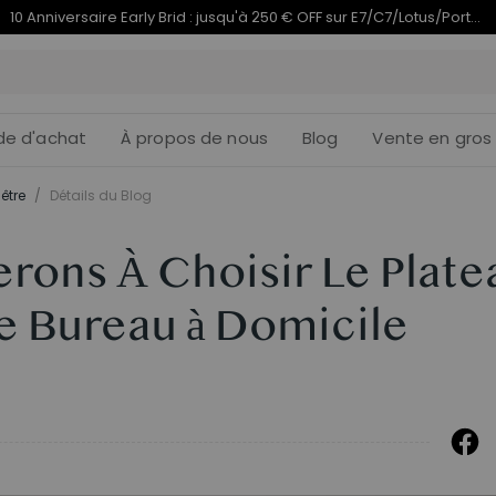
Termine en
du 10e anniversaire | C7 Morpher dès 579,99 €
09j
04
:
de d'achat
À propos de nous
Blog
Vente en gros
être
/
Détails du Blog
rons À Choisir Le Plate
re Bureau à Domicile