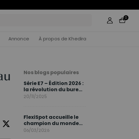
57
:
41
0
Annonce
À propos de Khedira
Nos blogs populaires
au
Série E7 – Édition 2026 :
la révolution du bureau
assis debout continue
20/11/2025
FlexiSpot accueille le
champion du monde
Sami Khedira comme
06/03/2026
ambassadeur de la