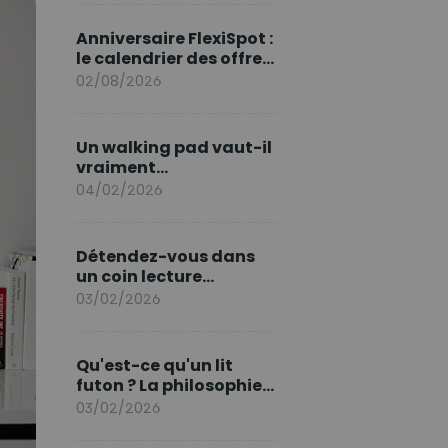
marque en Europe
Anniversaire FlexiSpot :
le calendrier des offres
d’août
02/08/2026
Un walking pad vaut-il
vraiment
l'investissement ?
04/02/2026
Détendez-vous dans
un coin lecture
printanier
03/02/2026
Qu'est-ce qu'un lit
futon ? La philosophie
du sommeil japonais
03/02/2026