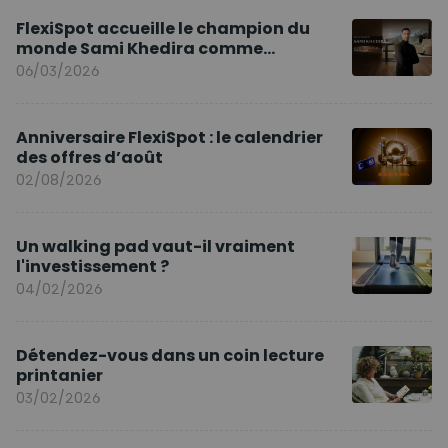
FlexiSpot accueille le champion du
monde Sami Khedira comme
ambassadeur de la marque en Europe
06/03/2026
Anniversaire FlexiSpot : le calendrier
des offres d’août
02/08/2026
Un walking pad vaut-il vraiment
l'investissement ?
04/02/2026
Détendez-vous dans un coin lecture
printanier
03/02/2026