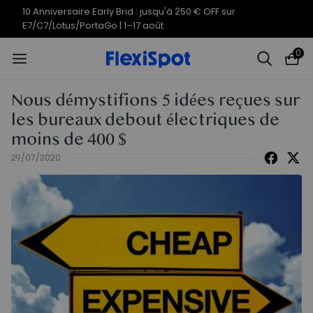
10 Anniversaire Early Brid : jusqu'à 250 € OFF sur
E7/C7/Lotus/PortaGo | 1–17 août
0
Nous démystifions 5 idées reçues sur
les bureaux debout électriques de
moins de 400 $
29/07/2020