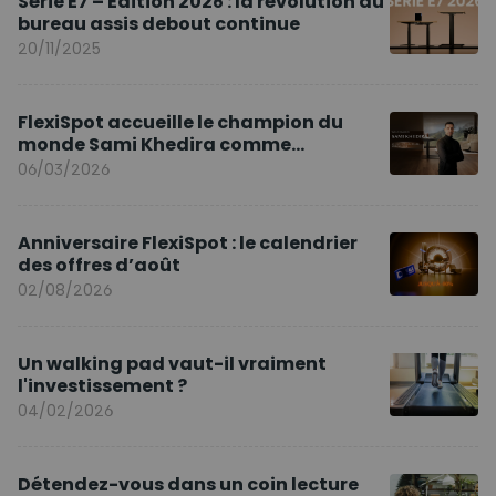
Série E7 – Édition 2026 : la révolution du
bureau assis debout continue
20/11/2025
FlexiSpot accueille le champion du
monde Sami Khedira comme
ambassadeur de la marque en Europe
06/03/2026
Anniversaire FlexiSpot : le calendrier
des offres d’août
02/08/2026
Un walking pad vaut-il vraiment
l'investissement ?
04/02/2026
Détendez-vous dans un coin lecture