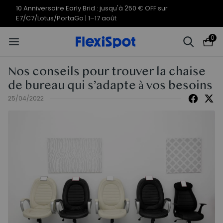
Offres du 10e anniversaire | C7
Termine en
08j
22
:
33
:
35
Morpher dès 579,99 €
0
Nos conseils pour trouver la chaise
de bureau qui s’adapte à vos besoins
25/04/2022