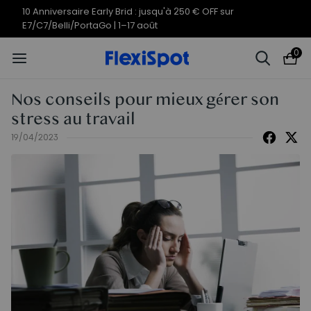
Offres du 10e anniversaire | C7
Termine en
11j
13
:
41
:
46
Morpher dès 579,99 €
0
Nos conseils pour mieux gérer son
stress au travail
19/04/2023