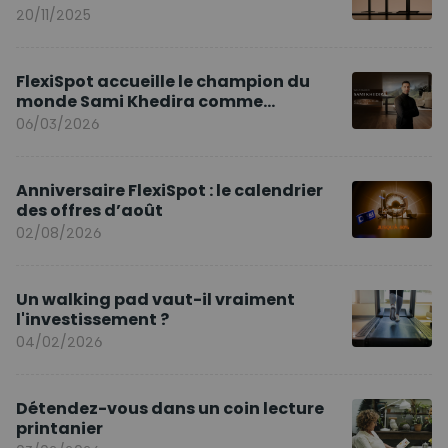
20/11/2025
FlexiSpot accueille le champion du
monde Sami Khedira comme
ambassadeur de la marque en Europe
06/03/2026
Anniversaire FlexiSpot : le calendrier
des offres d’août
02/08/2026
Un walking pad vaut-il vraiment
l'investissement ?
04/02/2026
Détendez-vous dans un coin lecture
printanier