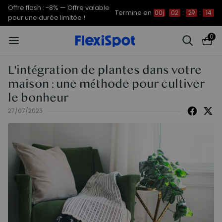
Offre flash : -8% — Offre valable
Termine en
00j
02
:
29
:
14
pour une durée limitée !
0
L'intégration de plantes dans votre
maison : une méthode pour cultiver
le bonheur
27/07/2023