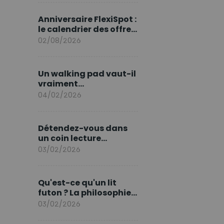
marque en Europe
Anniversaire FlexiSpot :
le calendrier des offres
d’août
02/08/2026
Un walking pad vaut-il
vraiment
l'investissement ?
04/02/2026
Détendez-vous dans
un coin lecture
printanier
03/02/2026
Qu'est-ce qu'un lit
futon ? La philosophie
du sommeil japonais
03/02/2026