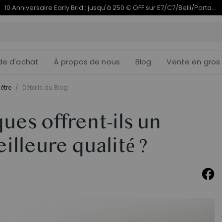
Termine en
du 10e anniversaire | C7 Morpher dès 579,99 €
10j
15
:
de d'achat
À propos de nous
Blog
Vente en gros
être
/
Détails du Blog
ques offrent-ils un
lleure qualité ?