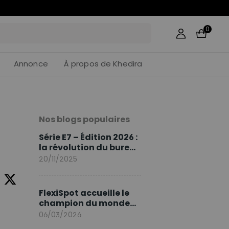
41
:
20
0
Annonce
À propos de Khedira
Nos blogs populaires
Série E7 – Édition 2026 :
la révolution du bureau
assis debout continue
20/11/2025
FlexiSpot accueille le
champion du monde
Sami Khedira comme
06/03/2026
ambassadeur de la