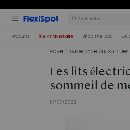
Offres 
Produits
10e Anniversaire
Shop the look
Gui
Accueil
/
Tous les articles de Blogs
/
Bien-
Les lits électri
sommeil de mei
19/07/2022