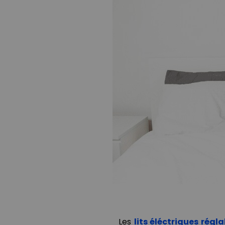
Les
lits éléctriques régl