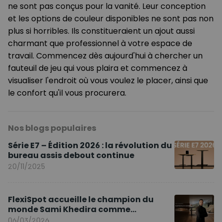
ne sont pas conçus pour la vanité. Leur conception
et les options de couleur disponibles ne sont pas non
plus si horribles. Ils constitueraient un ajout aussi
charmant que professionnel à votre espace de
travail. Commencez dès aujourd'hui à chercher un
fauteuil de jeu qui vous plaira et commencez à
visualiser l'endroit où vous voulez le placer, ainsi que
le confort qu'il vous procurera.
Nos blogs populaires
Série E7 – Édition 2026 : la révolution du
bureau assis debout continue
20/11/2025
FlexiSpot accueille le champion du
monde Sami Khedira comme
ambassadeur de la marque en Europe
06/03/2026