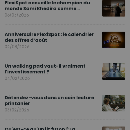
FlexiSpot accueille le champion du
monde Sami Khedira comme
ambassadeur de la marque en Europe
06/03/2026
Anniversaire FlexiSpot : le calendrier
des offres d’août
02/08/2026
Un walking pad vaut-il vraiment
l'investissement ?
04/02/2026
Détendez-vous dans un coin lecture
printanier
03/02/2026
Qu'est-ce qu'un lit futon ? La