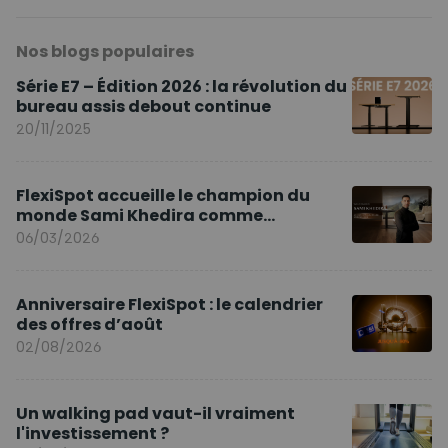
Nos blogs populaires
Série E7 – Édition 2026 : la révolution du
bureau assis debout continue
20/11/2025
FlexiSpot accueille le champion du
monde Sami Khedira comme
ambassadeur de la marque en Europe
06/03/2026
Anniversaire FlexiSpot : le calendrier
des offres d’août
02/08/2026
Un walking pad vaut-il vraiment
l'investissement ?