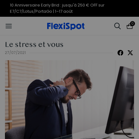
Offres du 10e anniversaire | C7
Termine en
08j
09
:
52
:
09
Morpher dès 579,99 €
0
Le stress et vous
27/07/2021