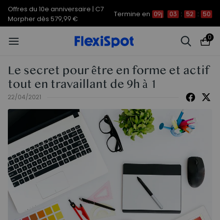
Offres du 10e anniversaire | C7
Termine en
09j
03
:
52
:
49
Morpher dès 579,99 €
0
Le secret pour être en forme et actif
tout en travaillant de 9h à 1
22/04/2021