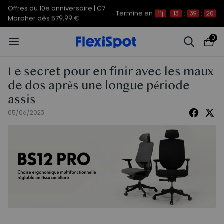
Offres du 10e anniversaire | C7
Termine en
11j
13
:
39
:
20
Morpher dès 579,99 €
0
Le secret pour en finir avec les maux
de dos après une longue période
assis
05/06/2023