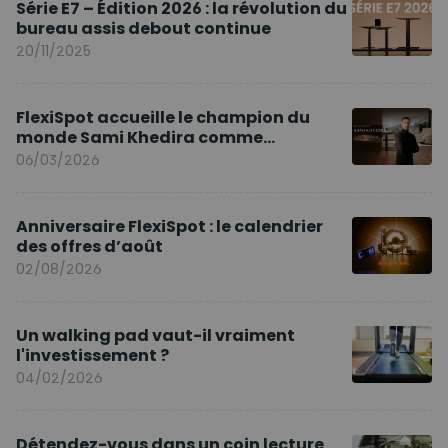
Série E7 – Édition 2026 : la révolution du
bureau assis debout continue
20/11/2025
FlexiSpot accueille le champion du
monde Sami Khedira comme
ambassadeur de la marque en Europe
06/03/2026
Anniversaire FlexiSpot : le calendrier
des offres d’août
02/08/2026
Un walking pad vaut-il vraiment
l'investissement ?
04/02/2026
Détendez-vous dans un coin lecture